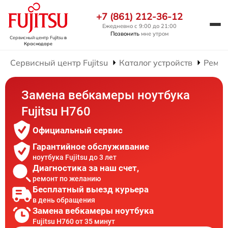
+7 (861) 212-36-12
Ежедневно с 9:00 до 21:00
Позвонить
мне утром
Сервисный центр Fujitsu
в
Краснодаре
Сервисный центр Fujitsu
Каталог устройств
Ремон
Замена вебкамеры ноутбука
Fujitsu H760
Официальный сервис
Гарантийное обслуживание
ноутбука Fujitsu до 3 лет
Диагностика за наш счет,
ремонт по желанию
Бесплатный выезд курьера
в день обращения
Замена вебкамеры ноутбука
Fujitsu H760 от 35 минут