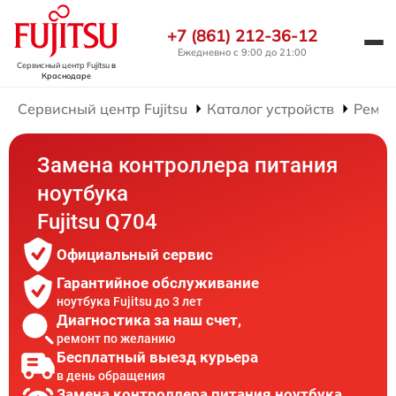
+7 (861) 212-36-12
Ежедневно с 9:00 до 21:00
Сервисный центр Fujitsu
в
Краснодаре
Сервисный центр Fujitsu
Каталог устройств
Ремон
Замена контроллера питания
ноутбука
Fujitsu Q704
Официальный сервис
Гарантийное обслуживание
ноутбука Fujitsu до 3 лет
Диагностика за наш счет,
ремонт по желанию
Бесплатный выезд курьера
в день обращения
Замена контроллера питания ноутбука