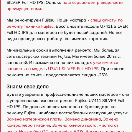
SILVER Full HD IPS. Однако
наш сервис-центр выделяется
преимуществами
.
Мы ремонтируем Fujitsu. Наши мастера -
специалисты по
ремонту техники Fujitsu
. Восстановить модель U7411 SILVER
Full HD IPS для мастеров не будет новой задачей. На все
виды проведенных работ у нас имеется гарантия.
Минимальные сроки выполнения ремонта. Мы большая
сеть мастерских техники Fujitsu. Мы имеем более 20 тыс.
запчастей. И возможно на наших складах
уже имеется
запчасть на модель U7411 SILVER Full HD IPS
. При заказе
ремонта на сайте - предоставляется скидка -25%.
Знаем свое дело
Будьте уверены в профессионализме наших мастеров - они
с уверенностью выполнят ремонт Fujitsu U7411 SILVER Full
HD IPS. По данным наших мастеров в Краснодаре по
ремонту Fujitsu, наиболее востребованы следующие услуги:
Замена материнской платы
,
Замена динамика
,
Замена
контроллера питания
,
Замена южного моста
,
Чистка от
пыли
,
Настройка ОС
,
Настройка BIOS
,
Замена видеочипа
,