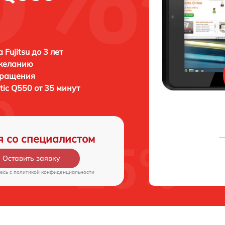
Fujitsu до 3 лет
 желанию
бращения
istic Q550 от 35 минут
я со специалистом
Оставить заявку
есь c
политикой конфиденциальности