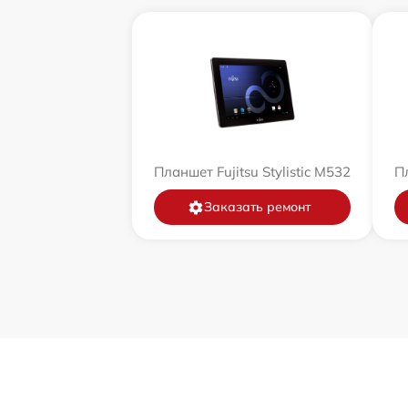
Планшет Fujitsu Stylistic M532
Пл
Заказать ремонт