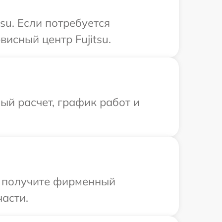
su. Если потребуется
исный центр Fujitsu.
й расчет, график работ и
ы получите фирменный
части.