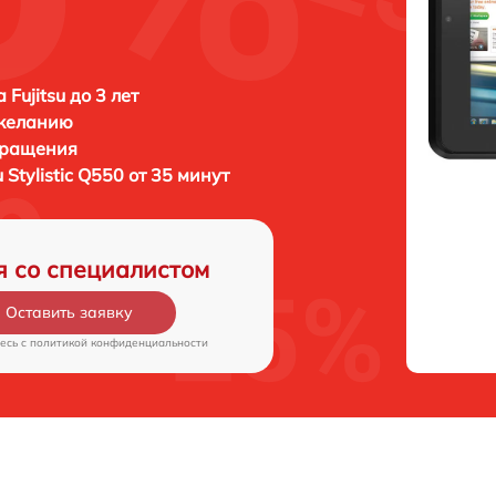
Fujitsu до 3 лет
 желанию
бращения
u Stylistic Q550 от 35 минут
я со специалистом
Оставить заявку
есь c
политикой конфиденциальности