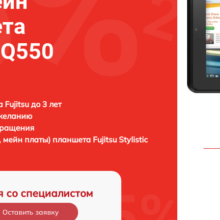
ейн
ета
c Q550
Fujitsu до 3 лет
 желанию
бращения
, мейн платы) планшета
Fujitsu Stylistic
я со специалистом
Оставить заявку