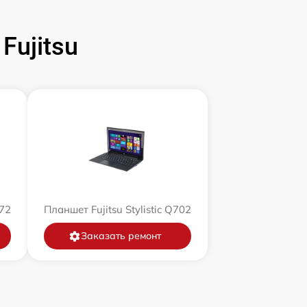
ujitsu
572
Планшет Fujitsu Stylistic Q702
Заказать ремонт