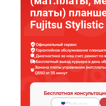
(мат.платы, м
платы) планш
Fujitsu Stylisti
Официальный сервис
Гарантийное обслуживание
планшета 
Диагностика за наш счет,
ремонт по
Бесплатный выезд курьера
в день о
Замена платы управления (мат.платы
Q550 от 35 минут
Бесплатная консультаци