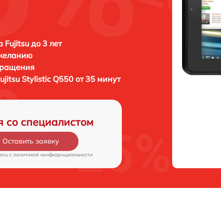
Fujitsu до 3 лет
 желанию
бращения
ujitsu Stylistic Q550 от 35 минут
я со специалистом
Оставить заявку
есь c
политикой конфиденциальности