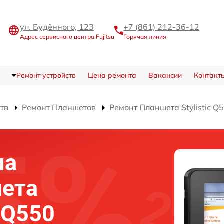
ул. Будённого, 123
+7 (861) 212-36-12
Адрес сервисного центра Fujitsu
Горячая линия
Ремонт устройств
Цена ремонта
Вакансии
Контакт
ств
Ремонт Планшетов
Ремонт Планшета Stylistic Q
ма
шета
c Q550