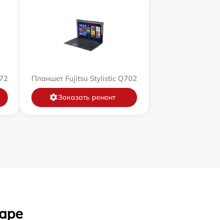
572
Планшет Fujitsu Stylistic Q702
Заказать ремонт
даре