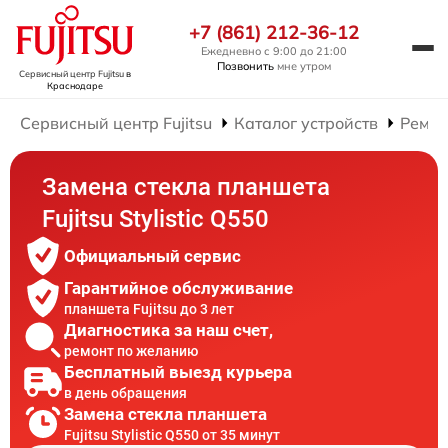
+7 (861) 212-36-12
Ежедневно с 9:00 до 21:00
Позвонить
мне утром
Сервисный центр Fujitsu
в
Краснодаре
Сервисный центр Fujitsu
Каталог устройств
Ремон
Замена стекла планшета
Fujitsu Stylistic Q550
Официальный сервис
Гарантийное обслуживание
планшета Fujitsu до 3 лет
Диагностика за наш счет,
ремонт по желанию
Бесплатный выезд курьера
в день обращения
Замена стекла планшета
Fujitsu Stylistic Q550 от 35 минут