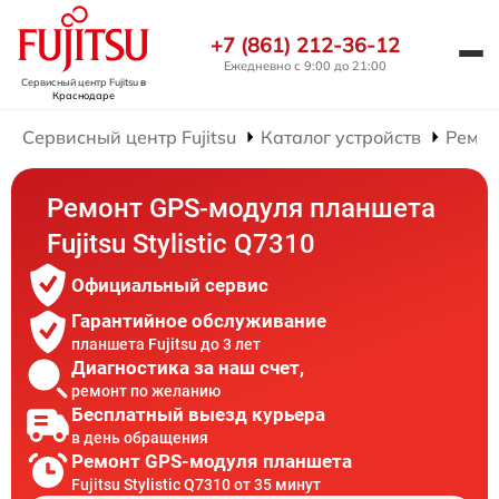
+7 (861) 212-36-12
Ежедневно с 9:00 до 21:00
Сервисный центр Fujitsu
в
Краснодаре
Сервисный центр Fujitsu
Каталог устройств
Ремон
Ремонт GPS-модуля планшета
Fujitsu Stylistic Q7310
Официальный сервис
Гарантийное обслуживание
планшета Fujitsu до 3 лет
Диагностика за наш счет,
ремонт по желанию
Бесплатный выезд курьера
в день обращения
Ремонт GPS-модуля планшета
Fujitsu Stylistic Q7310 от 35 минут