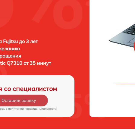
Fujitsu до 3 лет
 желанию
бращения
istic Q7310 от 35 минут
я со специалистом
Оставить заявку
есь c
политикой конфиденциальности