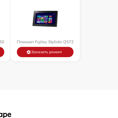
550
Планшет Fujitsu Stylistic Q572
Заказать ремонт
аре