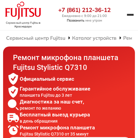
+7 (861) 212-36-12
Ежедневно с 9:00 до 21:00
Позвонить
мне утром
Сервисный центр Fujitsu
в
Краснодаре
Сервисный центр Fujitsu
Каталог устройств
Ремон
Ремонт микрофона планшета
Fujitsu Stylistic Q7310
Официальный сервис
Гарантийное обслуживание
планшета Fujitsu до 3 лет
Диагностика за наш счет,
ремонт по желанию
Бесплатный выезд курьера
в день обращения
Ремонт микрофона планшета
Fujitsu Stylistic Q7310 от 35 минут