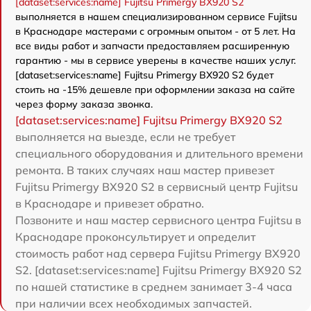
[dataset:services:name] Fujitsu Primergy BX920 S2
выполняется в нашем специализированном сервисе Fujitsu
в Краснодаре мастерами с огромным опытом - от 5 лет. На
все виды работ и запчасти предоставляем расширенную
гарантию - мы в сервисе уверены в качестве наших услуг.
[dataset:services:name] Fujitsu Primergy BX920 S2 будет
стоить на -15% дешевле при оформлении заказа на сайте
через форму заказа звонка.
[dataset:services:name] Fujitsu Primergy BX920 S2
выполняется на выезде, если не требует
специального оборудования и длительного времени
ремонта. В таких случаях наш мастер привезет
Fujitsu Primergy BX920 S2 в сервисный центр Fujitsu
в Краснодаре и привезет обратно.
Позвоните и наш мастер сервисного центра Fujitsu в
Краснодаре проконсультирует и определит
стоимость работ над сервера Fujitsu Primergy BX920
S2. [dataset:services:name] Fujitsu Primergy BX920 S2
по нашей статистике в среднем занимает 3-4 часа
при наличии всех необходимых запчастей.