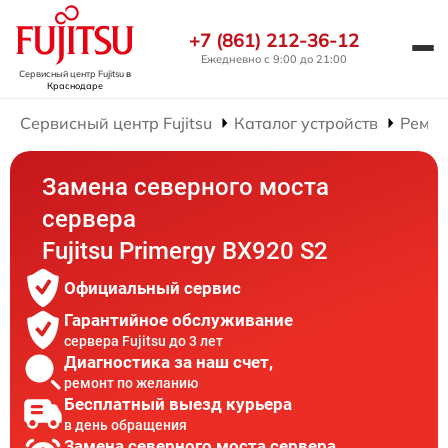
+7 (861) 212-36-12
Ежедневно с 9:00 до 21:00
Сервисный центр Fujitsu
в
Краснодаре
Сервисный центр Fujitsu
Каталог устройств
Ремон
Замена северного моста
сервера
Fujitsu Primergy BX920 S2
Официальный сервис
Гарантийное обслуживание
сервера Fujitsu до 3 лет
Диагностика за наш счет,
ремонт по желанию
Бесплатный выезд курьера
в день обращения
Замена северного моста сервера