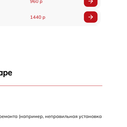
960 р
1440 р
1920 р
1440 р
1440 р
аре
1920 р
4500 р
4000 р
 ремонта (например, неправильная установка