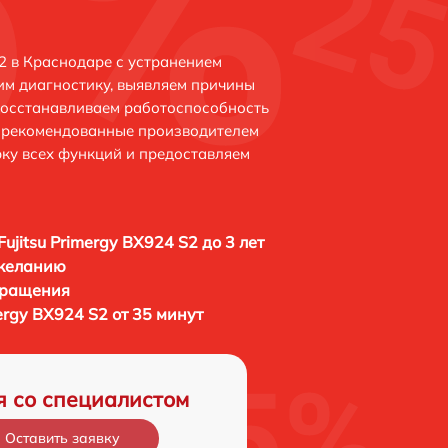
S2 в Краснодаре с устранением
м диагностику, выявляем причины
восстанавливаем работоспособность
и рекомендованные производителем
рку всех функций и предоставляем
ujitsu Primergy BX924 S2 до 3 лет
 желанию
бращения
mergy BX924 S2 от 35 минут
я со специалистом
Оставить заявку