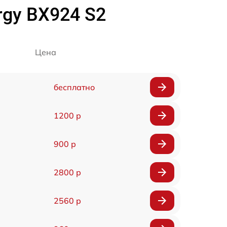
rgy BX924 S2
Цена
бесплатно
1200 р
900 р
2800 р
2560 р