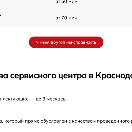
от 50 мин
y
от 70 мин
от 60 мин
У меня другая неисправность
от 90 мин
от 70 мин
ва сервисного центра в Краснод
от 90 мин
мплектующие — до 3 месяцев.
от 100 мин
от 80 мин
а, который прямо обусловлен с качеством проведенного