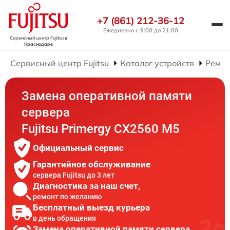
+7 (861) 212-36-12
Ежедневно с 9:00 до 21:00
Сервисный центр Fujitsu
в
Краснодаре
Сервисный центр Fujitsu
Каталог устройств
Ремон
Замена оперативной памяти
сервера
Fujitsu Primergy CX2560 M5
Официальный сервис
Гарантийное обслуживание
сервера Fujitsu до 3 лет
Диагностика за наш счет,
ремонт по желанию
Бесплатный выезд курьера
в день обращения
Замена оперативной памяти сервера