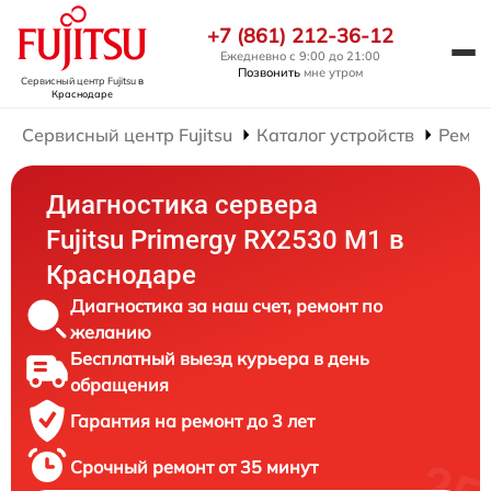
+7 (861) 212-36-12
Ежедневно с 9:00 до 21:00
Позвонить
мне утром
Сервисный центр Fujitsu
в
Краснодаре
Сервисный центр Fujitsu
Каталог устройств
Ремон
Диагностика сервера
Fujitsu Primergy RX2530 M1 в
Краснодаре
Диагностика за наш счет, ремонт по
желанию
Бесплатный выезд курьера в день
обращения
Гарантия на ремонт до 3 лет
Срочный ремонт от 35 минут