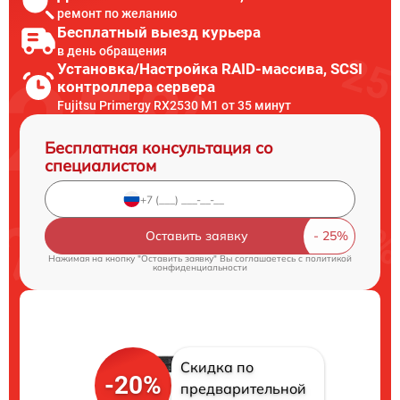
ремонт по желанию
Бесплатный выезд курьера
в день обращения
Установка/Настройка RAID-массива, SCSI
контроллера сервера
Fujitsu Primergy RX2530 M1 от 35 минут
Бесплатная консультация со
специалистом
Оставить заявку
Нажимая на кнопку "Оставить заявку" Вы соглашаетесь c
политикой
конфиденциальности
Скидка по
-20%
предварительной