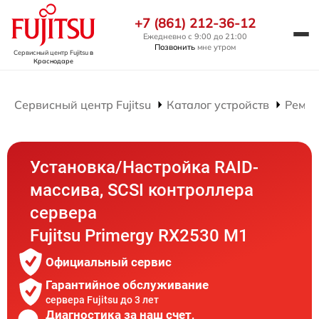
+7 (861) 212-36-12
Ежедневно с 9:00 до 21:00
Позвонить
мне утром
Сервисный центр Fujitsu
в
Краснодаре
Сервисный центр Fujitsu
Каталог устройств
Ремон
Установка/Настройка RAID-
массива, SCSI контроллера
сервера
Fujitsu Primergy RX2530 M1
Официальный сервис
Гарантийное обслуживание
сервера Fujitsu до 3 лет
Диагностика за наш счет,