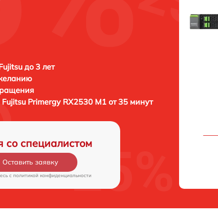
ujitsu до 3 лет
 желанию
бращения
а
Fujitsu Primergy RX2530 M1 от 35 минут
я со специалистом
Оставить заявку
есь c
политикой конфиденциальности