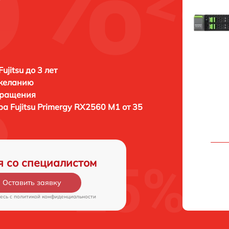
ujitsu до 3 лет
 желанию
бращения
ера
Fujitsu Primergy RX2560 M1 от 35
я со специалистом
Оставить заявку
есь c
политикой конфиденциальности