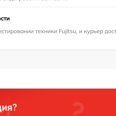
сти
тировании техники Fujitsu, и курьер дост
ция?