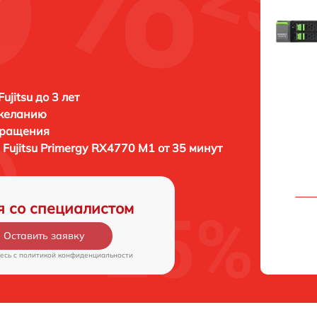
ujitsu до 3 лет
 желанию
бращения
а
Fujitsu Primergy RX4770 M1 от 35 минут
я со специалистом
Оставить заявку
есь c
политикой конфиденциальности