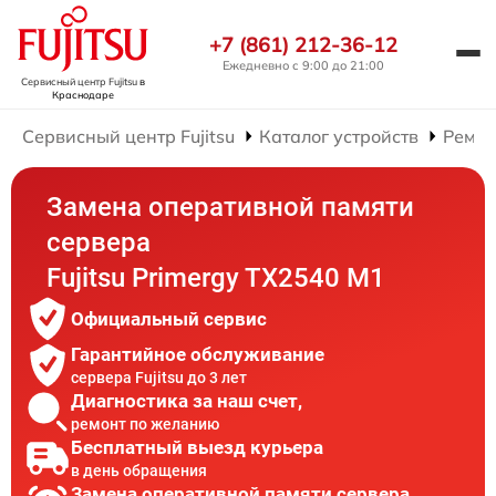
+7 (861) 212-36-12
Ежедневно с 9:00 до 21:00
Сервисный центр Fujitsu
в
Краснодаре
Сервисный центр Fujitsu
Каталог устройств
Ремон
Замена оперативной памяти
сервера
Fujitsu Primergy TX2540 M1
Официальный сервис
Гарантийное обслуживание
сервера Fujitsu до 3 лет
Диагностика за наш счет,
ремонт по желанию
Бесплатный выезд курьера
в день обращения
Замена оперативной памяти сервера