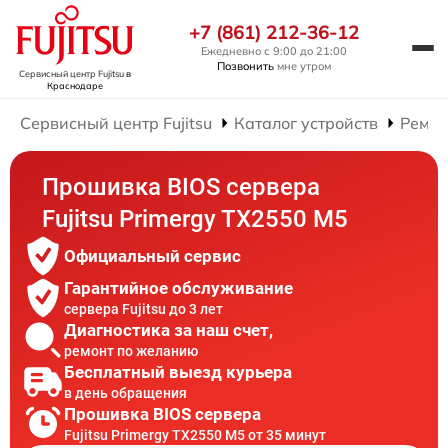
+7 (861) 212-36-12
Ежедневно с 9:00 до 21:00
Позвонить
мне утром
Сервисный центр Fujitsu
в
Краснодаре
Сервисный центр Fujitsu
Каталог устройств
Ремон
Прошивка BIOS сервера
Fujitsu Primergy TX2550 M5
Официальный сервис
Гарантийное обслуживание
сервера Fujitsu до 3 лет
Диагностика за наш счет,
ремонт по желанию
Бесплатный выезд курьера
в день обращения
Прошивка BIOS сервера
Fujitsu Primergy TX2550 M5 от 35 минут