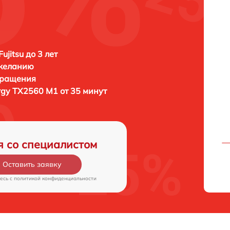
ujitsu до 3 лет
 желанию
бращения
ergy TX2560 M1 от 35 минут
я со специалистом
Оставить заявку
есь c
политикой конфиденциальности