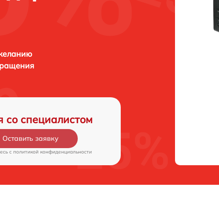
 желанию
бращения
я со специалистом
Оставить заявку
есь c
политикой конфиденциальности