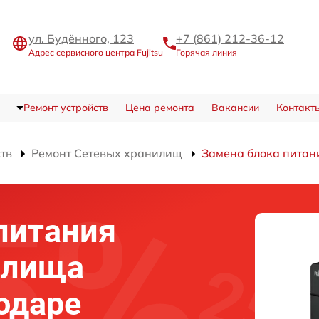
ул. Будённого, 123
+7 (861) 212-36-12
Адрес сервисного центра Fujitsu
Горячая линия
Ремонт устройств
Цена ремонта
Вакансии
Контакт
ств
Ремонт Сетевых хранилищ
Замена блока питан
питания
илища
нодаре